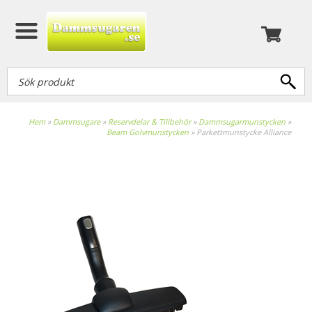
Hem
»
Dammsugare
»
Reservdelar & Tillbehör
»
Dammsugarmunstycken
»
Beam Golvmunstycken
»
Parkettmunstycke Alliance