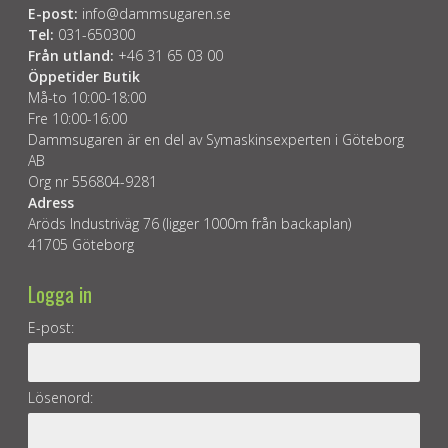
E-post:
info@dammsugaren.se
Tel:
031-650300
Från utland:
+46 31 65 03 00
Öppetider Butik
Må-to 10:00-18:00
Fre 10:00-16:00
Dammsugaren är en del av Symaskinsexperten i Göteborg
AB
Org nr 556804-9281
Adress
Aröds Industriväg 76 (ligger 1000m från backaplan)
41705 Göteborg
Logga in
E-post:
Lösenord: