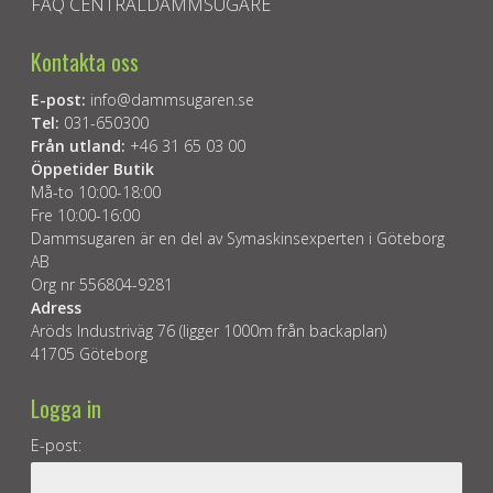
FAQ CENTRALDAMMSUGARE
Kontakta oss
E-post:
info@dammsugaren.se
Tel:
031-650300
Från utland:
+46 31 65 03 00
Öppetider Butik
Må-to 10:00-18:00
Fre 10:00-16:00
Dammsugaren är en del av Symaskinsexperten i Göteborg
AB
Org nr 556804-9281
Adress
Aröds Industriväg 76 (ligger 1000m från backaplan)
41705 Göteborg
Logga in
E-post: