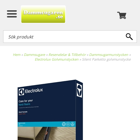
Hem
»
Dammsugare
»
Reservdelar & Tillbehör
»
Dammsugarmunstycken
»
Electrolux Golvmunstycken
»
Silent Parketto golvmunstycke