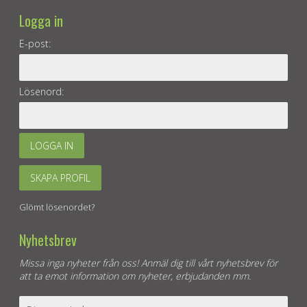
Logga in
E-post:
Lösenord:
LOGGA IN
SKAPA PROFIL
Glömt lösenordet?
Nyhetsbrev
Missa inga nyheter från oss! Anmäl dig till vårt nyhetsbrev för
att ta emot information om nyheter, erbjudanden mm.