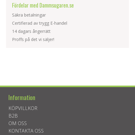
Fördelar med Dammsugaren.se
Säkra betalningar
Certifierad av trygg E-handel
14 dagars ångerrätt
Proffs på det vi säljer!
Information
KÖPVILLKOR
B2B
OM OSS
KONTAKTA OSS