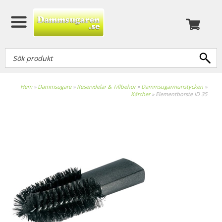
Hem
»
Dammsugare
»
Reservdelar & Tillbehör
»
Dammsugarmunstycken
»
Kärcher
»
Elementborste ID 35