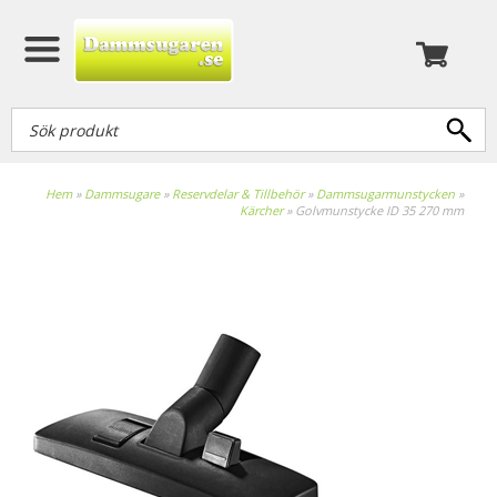
Hem
»
Dammsugare
»
Reservdelar & Tillbehör
»
Dammsugarmunstycken
»
Kärcher
»
Golvmunstycke ID 35 270 mm