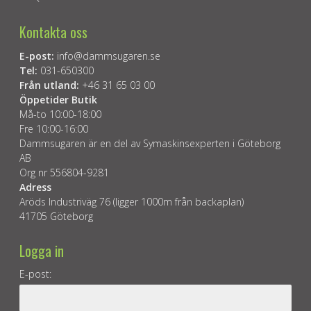
Kontakta oss
E-post:
info@dammsugaren.se
Tel:
031-650300
Från utland:
+46 31 65 03 00
Öppetider Butik
Må-to 10:00-18:00
Fre 10:00-16:00
Dammsugaren är en del av Symaskinsexperten i Göteborg
AB
Org nr 556804-9281
Adress
Aröds Industriväg 76 (ligger 1000m från backaplan)
41705 Göteborg
Logga in
E-post: