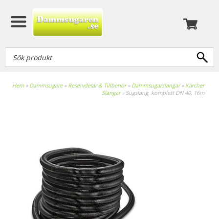
Hem
»
Dammsugare
»
Reservdelar & Tillbehör
»
Dammsugarslangar
»
Kärcher
Slangar
»
Sugslang, komplett DN 40, 16m