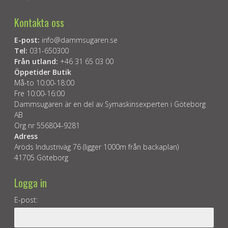
Kontakta oss
E-post:
info@dammsugaren.se
Tel:
031-650300
Från utland:
+46 31 65 03 00
Öppetider Butik
Må-to 10:00-18:00
Fre 10:00-16:00
Dammsugaren är en del av Symaskinsexperten i Göteborg
AB
Org nr 556804-9281
Adress
Aröds Industriväg 76 (ligger 1000m från backaplan)
41705 Göteborg
Logga in
E-post: