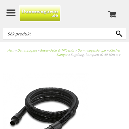
Hem
»
Dammsugare
»
Reservdelar & Tillbehör
»
Dammsugarslangar
»
Kärcher
Slangar
»
Sugslang, komplett ID 40 10m e. c