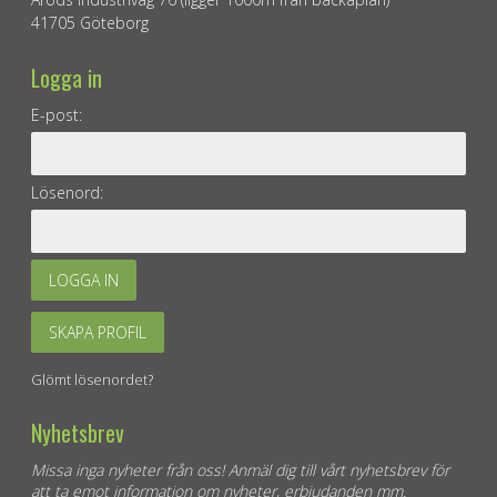
41705 Göteborg
Logga in
E-post:
Lösenord:
LOGGA IN
SKAPA PROFIL
Glömt lösenordet?
Nyhetsbrev
Missa inga nyheter från oss! Anmäl dig till vårt nyhetsbrev för
att ta emot information om nyheter, erbjudanden mm.