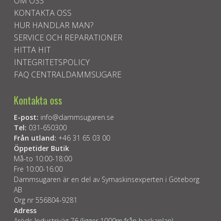
OM OSS
KONTAKTA OSS
HUR HANDLAR MAN?
SERVICE OCH REPARATIONER
HITTA HIT
INTEGRITETSPOLICY
FAQ CENTRALDAMMSUGARE
Kontakta oss
E-post:
info@dammsugaren.se
Tel:
031-650300
Från utland:
+46 31 65 03 00
Öppetider Butik
Må-to 10:00-18:00
Fre 10:00-16:00
Dammsugaren är en del av Symaskinsexperten i Göteborg
AB
Org nr 556804-9281
Adress
Aröds Industriväg 76 (ligger 1000m från backaplan)