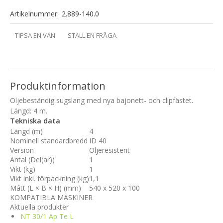
Artikelnummer:
2.889-140.0
TIPSA EN VÄN
STÄLL EN FRÅGA
Produktinformation
Oljebeständig sugslang med nya bajonett- och clipfästet.
Längd: 4 m.
Tekniska data
Längd (m)
4
Nominell standardbredd
ID 40
Version
Oljeresistent
Antal (Del(ar))
1
Vikt (kg)
1
Vikt inkl. förpackning (kg)
1,1
Mått (L × B × H) (mm)
540 x 520 x 100
KOMPATIBLA MASKINER
Aktuella produkter
NT 30/1 Ap Te L