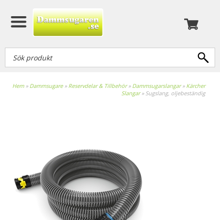
Hem
»
Dammsugare
»
Reservdelar & Tillbehör
»
Dammsugarslangar
»
Kärcher
Slangar
»
Sugslang, oljebeständig