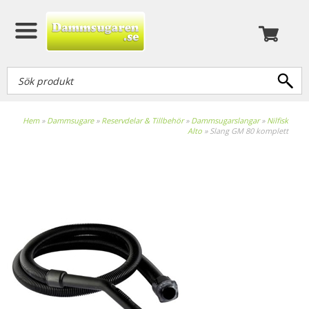
Hem
»
Dammsugare
»
Reservdelar & Tillbehör
»
Dammsugarslangar
»
Nilfisk
Alto
»
Slang GM 80 komplett