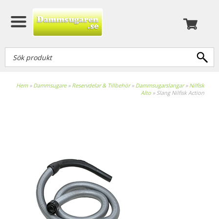
Hem
»
Dammsugare
»
Reservdelar & Tillbehör
»
Dammsugarslangar
»
Nilfisk
Alto
»
Slang Nilfisk Action