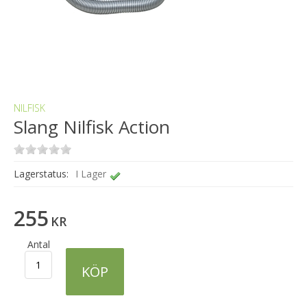
NILFISK
Slang Nilfisk Action
Lagerstatus:
I Lager
255
KR
Antal
KÖP