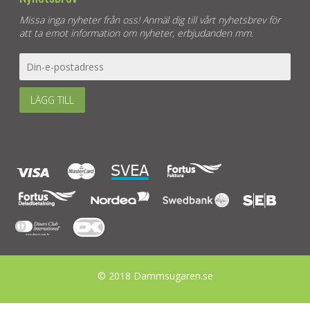
Missa inga nyheter från oss! Anmäl dig till vårt nyhetsbrev för
att ta emot information om nyheter, erbjudanden mm.
LÄGG TILL
© 2018 Dammsugaren.se