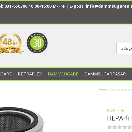
l: 031-650300 10:00-16:00 M-Fre | E-post:
info@dammsugaren.
GARE
RETRAFLEX
DAMMSUGARE
DAMMSUGARPÅSAR
Hem
»
Dammsugare
KÄRCHER
HEPA-fil