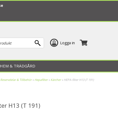
se
Logga in
HEM & TRÄDGÅRD
»
Reservdelar & Tillbehör
»
Hepafilter
»
Kärcher
»
HEPA-filter H13 (T 191)
ter H13 (T 191)