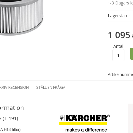
1-3 Dagars l
Lagerstatus:
1 095
Antal
Artikelnumme
KRIV RECENSION
STÄLL EN FRÅGA
ormation
3 (T 191)
 H13-filter)