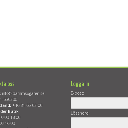
kta oss
Logga in
E-post:
:
info@dammsugaren.se
1-650300
tland:
+46 31 65 03 00
der Butik
Lösenord:
10:00-18:00
00-16:00