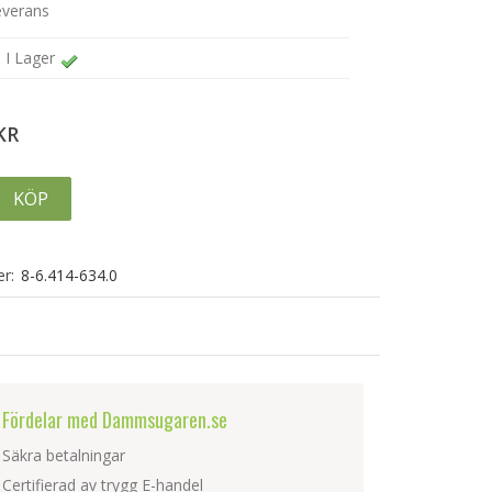
everans
I Lager
KR
KÖP
r:
8-6.414-634.0
Fördelar med Dammsugaren.se
Säkra betalningar
Certifierad av trygg E-handel