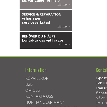
läs vår guide för hjälp
Läs mer »
SERVICE & REPARATION
vi har egen
serviceverkstad
Läs mer »
BEHÖVER DU HJÄLP?
kontakta oss vid frågor
Läs mer »
Information
Konta
KÖPVILLKOR
E-post
Tel:
03
B2B
Från u
OM OSS
Öppeti
KONTAKTA OSS
Må-to 
HUR HANDLAR MAN?
Fre 10: