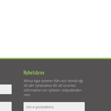
Nyhetsbrev
Missa inga nyheter från oss! Anmäl dig
till vårt nyhetsbrev för att ta emot
information om nyheter, erbjudanden
mm.