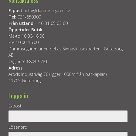
E-post:
info@dammsugaren.se
Tel:
031-650300
Från utland:
+46 31 65 03 00
Öppetider Butik
Må-to 10:00-18:00
Fre 10:00-16:00
Dammsugaren är en del av Symaskinsexperten i Göteborg
AB
Org nr 556804-9281
Adress
Aröds Industriväg 76 (ligger 1000m från backaplan)
41705 Göteborg
Logga in
E-post:
Lösenord: