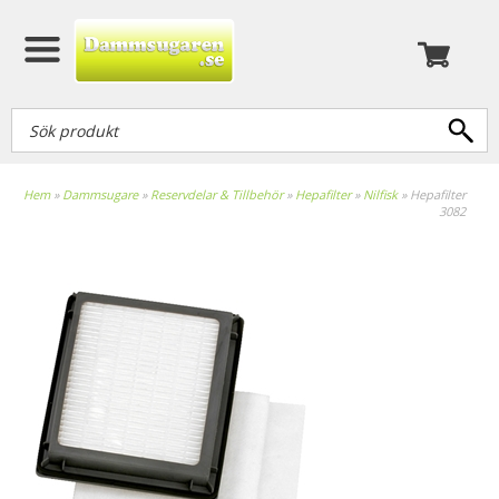
Hem
»
Dammsugare
»
Reservdelar & Tillbehör
»
Hepafilter
»
Nilfisk
»
Hepafilter
3082