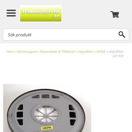
Hem
»
Dammsugare
»
Reservdelar & Tillbehör
»
Hepafilter
»
Nilfisk
»
Hepafilter
GD 930