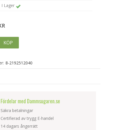
I Lager
KR
KÖP
r:
8-2192512040
Fördelar med Dammsugaren.se
Säkra betalningar
Certifierad av trygg E-handel
14 dagars ångerrätt