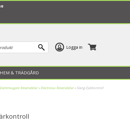
se
Logga in
HEM & TRÄDGÅRD
Dammsugare Reservdelar
»
Electrolux Reservdelar
»
Slang-Fjärkontroll
ärkontroll