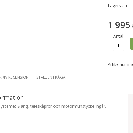
Lagerstatus:
1 995
Antal
Artikelnumme
KRIV RECENSION
STÄLL EN FRÅGA
ormation
 Systemet Slang, teleskåprör och motormunstycke ingår.