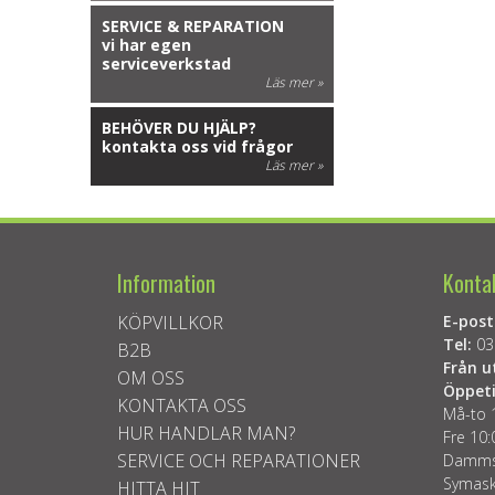
SERVICE & REPARATION
vi har egen
serviceverkstad
Läs mer »
BEHÖVER DU HJÄLP?
kontakta oss vid frågor
Läs mer »
Information
Konta
KÖPVILLKOR
E-post
Tel:
03
B2B
Från u
OM OSS
Öppeti
KONTAKTA OSS
Må-to 
HUR HANDLAR MAN?
Fre 10:
SERVICE OCH REPARATIONER
Dammsu
Symask
HITTA HIT