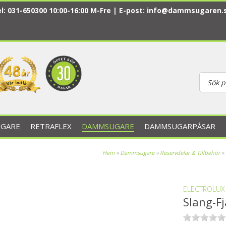
l: 031-650300 10:00-16:00 M-Fre | E-post:
info@dammsugaren.
GARE
RETRAFLEX
DAMMSUGARE
DAMMSUGARPÅSAR
Hem
»
Dammsugare
»
Reservdelar & Tillbehör
»
ELECTROLUX
Slang-Fj