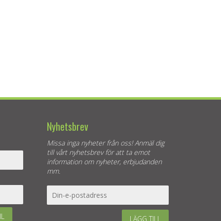
Nyhetsbrev
Missa inga nyheter från oss! Anmäl dig
till vårt nyhetsbrev för att ta emot
information om nyheter, erbjudanden
mm.
IL
LÄGG TILL