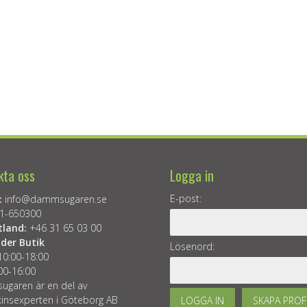
kta oss
Logga in
E-post:
:
info@dammsugaren.se
1-650300
tland:
+46 31 65 03 00
der Butik
Lösenord:
10:00-18:00
00-16:00
garen är en del av
insexperten i Göteborg AB
LOGGA IN
SKAPA PROF