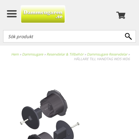
Hem
»
Dammsugare
»
Reservdelar & Tillbehör
»
Dammsugare Reservdelar
»
HÅLLARE TILL HANDTAG WD5 WD6