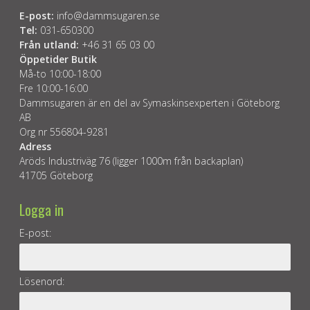
E-post:
info@dammsugaren.se
Tel:
031-650300
Från utland:
+46 31 65 03 00
Öppetider Butik
Må-to 10:00-18:00
Fre 10:00-16:00
Dammsugaren är en del av Symaskinsexperten i Göteborg
AB
Org nr 556804-9281
Adress
Aröds Industriväg 76 (ligger 1000m från backaplan)
41705 Göteborg
Logga in
E-post:
Lösenord: