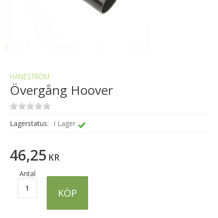
HANESTRÖM
Övergång Hoover
Lagerstatus:
I Lager
46
,
25
KR
Antal
KÖP