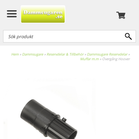
Hem
»
Dammsugare
»
Reservdelar & Tillbehör
»
Dammsugare Reservdelar
»
Muffar m.m
»
Övergång Hoover