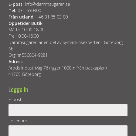
E-post:
info@dammsugaren.se
Tel:
031-650300
Från utland:
+46 31 65 03 00
Öppetider Butik
Må-to 10:00-18:00
Fre 10:00-16:00
Dammsugaren är en del av Symaskinsexperten i Göteborg
AB
Org nr 556804-9281
Adress
Aröds Industriväg 76 (ligger 1000m från backaplan)
41705 Göteborg
Logga in
E-post:
Lösenord: