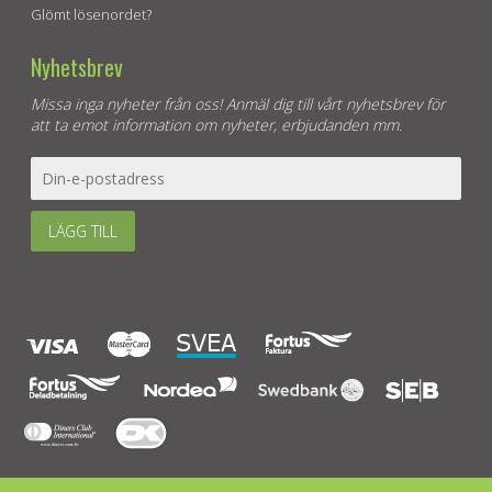
Glömt lösenordet?
Nyhetsbrev
Missa inga nyheter från oss! Anmäl dig till vårt nyhetsbrev för
att ta emot information om nyheter, erbjudanden mm.
LÄGG TILL