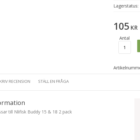
Lagerstatus:
105
KR
Antal
Artikelnumme
KRIV RECENSION
STÄLL EN FRÅGA
ormation
ar till Nlifisk Buddy 15 & 18 2 pack