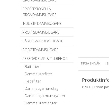
GROVDAMMSUGARE
PROFFESIONELLA
GROVDAMMSUGARE
INDUSTRIDAMMSUGARE
PROFFSDAMMSUGARE
PÅSLÖSA DAMMSUGARE
ROBOTDAMMSUGARE
RESERVDELAR & TILLBEHÖR
TIPSA EN VÄN
S
Batterier
Dammsugarfilter
Produktinf
Hepafilter
Bak Hjul som pass
Dammsugarhandtag
Dammsugarmunstycken
Dammsugarslangar