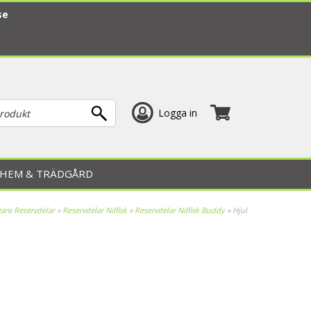
se
Logga in
HEM & TRÄDGÅRD
re Reservdelar
»
Reservdelar Nilfisk
»
Reservdelar Nilfisk Buddy
»
Hjul