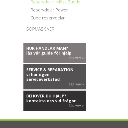
Reservdelar Nilfisk Buddy
Reservdelar Power
Cupe reservdelar
SOPMASKINER
HUR HANDLAR MAN?
läs vår guide för hjälp
Läs mer »
SERVICE & REPARATION
vi har egen
serviceverkstad
Läs mer »
BEHÖVER DU HJÄLP?
kontakta oss vid frågor
Läs mer »