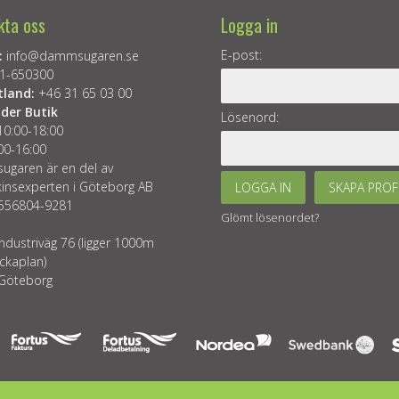
kta oss
Logga in
E-post:
:
info@dammsugaren.se
1-650300
tland:
+46 31 65 03 00
der Butik
Lösenord:
10:00-18:00
00-16:00
garen är en del av
insexperten i Göteborg AB
LOGGA IN
SKAPA PROF
 556804-9281
Glömt lösenordet?
ndustriväg 76 (ligger 1000m
ckaplan)
Göteborg