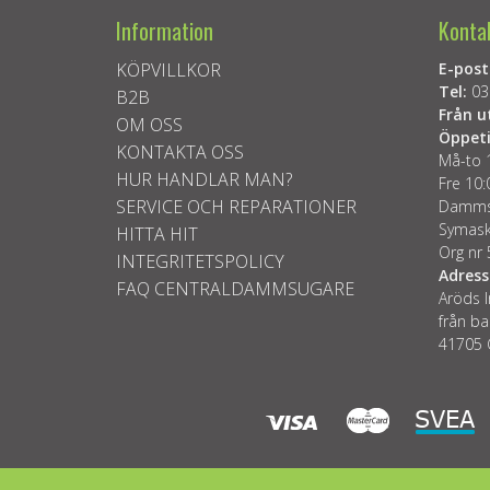
Information
Konta
KÖPVILLKOR
E-post
Tel:
03
B2B
Från u
OM OSS
Öppeti
KONTAKTA OSS
Må-to 
HUR HANDLAR MAN?
Fre 10:
SERVICE OCH REPARATIONER
Dammsu
Symask
HITTA HIT
Org nr
INTEGRITETSPOLICY
Adress
FAQ CENTRALDAMMSUGARE
Aröds I
från ba
41705 