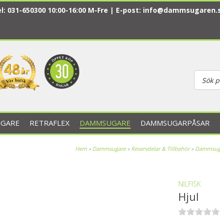
l: 031-650300 10:00-16:00 M-Fre | E-post:
info@dammsugaren.
GARE
RETRAFLEX
DAMMSUGARE
DAMMSUGARPÅSAR
Hem
»
Dammsugare
»
Reservdelar & Tillbehör
»
Dammsuga
NILFISK
Hjul