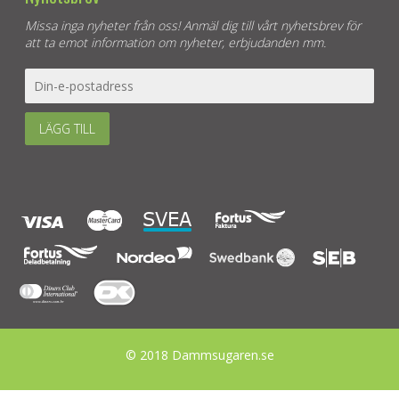
Missa inga nyheter från oss! Anmäl dig till vårt nyhetsbrev för
att ta emot information om nyheter, erbjudanden mm.
LÄGG TILL
© 2018 Dammsugaren.se