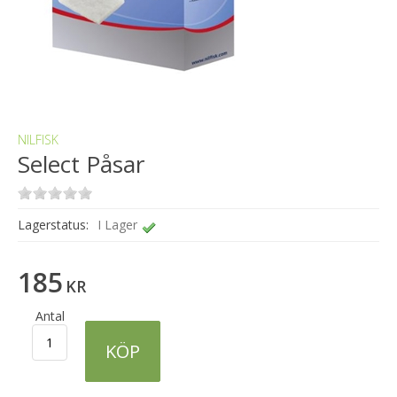
NILFISK
Select Påsar
Lagerstatus:
I Lager
185
KR
Antal
KÖP