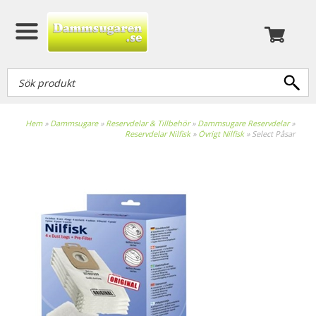
Hem
»
Dammsugare
»
Reservdelar & Tillbehör
»
Dammsugare Reservdelar
»
Reservdelar Nilfisk
»
Övrigt Nilfisk
»
Select Påsar