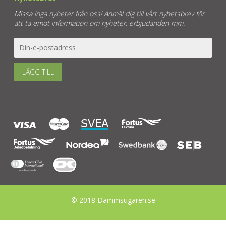
Missa inga nyheter från oss! Anmäl dig till vårt nyhetsbrev för
att ta emot information om nyheter, erbjudanden mm.
LÄGG TILL
© 2018 Dammsugaren.se