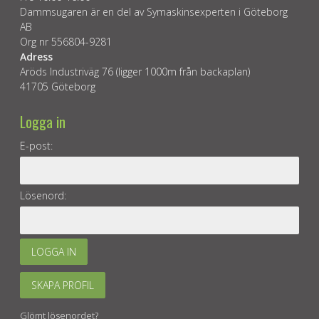
Dammsugaren är en del av Symaskinsexperten i Göteborg
AB
Org nr 556804-9281
Adress
Aröds Industriväg 76 (ligger 1000m från backaplan)
41705 Göteborg
Logga in
E-post:
Lösenord:
LOGGA IN
SKAPA PROFIL
Glömt lösenordet?