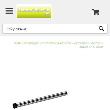
Hem
»
Dammsugare
»
Reservdelar & Tillbehör
»
Teleskåprör
»
Kärcher
»
Sugrör ID 40 0,5 m