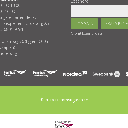
Lösenord:
10:00-18:00
00-16:00
garen är en del av
insexperten i Göteborg AB
LOGGA IN
SKAPA PROF
 556804-9281
Glömt lösenordet?
ndustriväg 76 (ligger 1000m
ckaplan)
Göteborg
© 2018 Dammsugaren.se