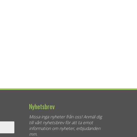
Nyhetsbrev
Missa inga nyheter från oss! Anmäl dig
till vårt nyhetsbrev för att ta emot
information om nyheter, erbjudanden
mm.