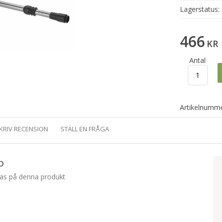
Lagerstatus:
466
KR
Antal
Artikelnumme
KRIV RECENSION
STÄLL EN FRÅGA
p
nas på denna produkt