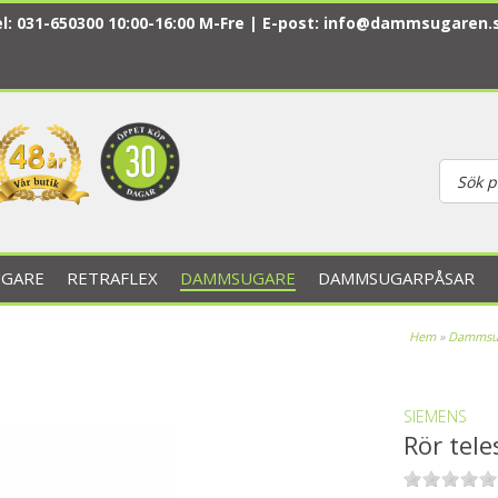
l: 031-650300 10:00-16:00 M-Fre | E-post:
info@dammsugaren.
GARE
RETRAFLEX
DAMMSUGARE
DAMMSUGARPÅSAR
Hem
»
Dammsu
SIEMENS
Rör tel