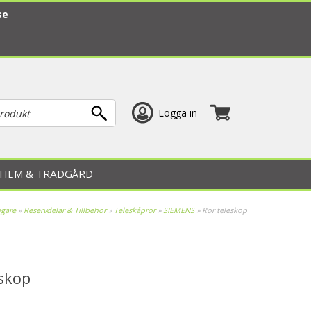
se
Logga in
HEM & TRÄDGÅRD
gare
»
Reservdelar & Tillbehör
»
Teleskåprör
»
SIEMENS
»
Rör teleskop
eskop