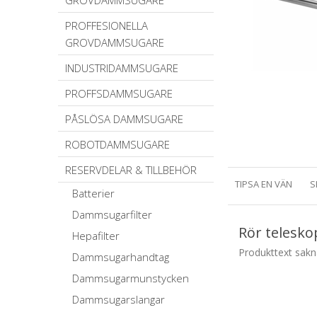
GROVDAMMSUGARE
PROFFESIONELLA
GROVDAMMSUGARE
INDUSTRIDAMMSUGARE
PROFFSDAMMSUGARE
PÅSLÖSA DAMMSUGARE
ROBOTDAMMSUGARE
RESERVDELAR & TILLBEHÖR
TIPSA EN VÄN
S
Batterier
Dammsugarfilter
Rör telesko
Hepafilter
Produkttext sak
Dammsugarhandtag
Dammsugarmunstycken
Dammsugarslangar