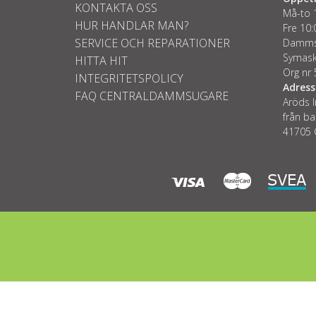
KONTAKTA OSS
Må-to 
HUR HANDLAR MAN?
Fre 10:
SERVICE OCH REPARATIONER
Dammsu
Symask
HITTA HIT
Org nr
INTEGRITETSPOLICY
Adress
FAQ CENTRALDAMMSUGARE
Aröds I
från ba
41705 