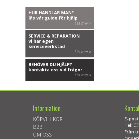
HUR HANDLAR MAN?
läs vår guide för hjälp
Läs mer »
SERVICE & REPARATION
vi har egen
serviceverkstad
Läs mer »
BEHÖVER DU HJÄLP?
kontakta oss vid frågor
Läs mer »
Information
Konta
KÖPVILLKOR
E-post
Tel:
03
B2B
Från u
OM OSS
Öppeti