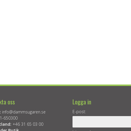
kta oss
Logga in
E-post:
:
info@dammsugaren.se
1-650300
tland:
+46 31 65 03 00
der Butik