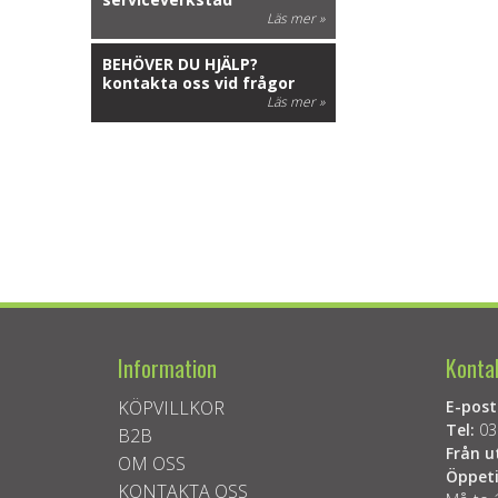
Läs mer »
BEHÖVER DU HJÄLP?
kontakta oss vid frågor
Läs mer »
Information
Konta
KÖPVILLKOR
E-post
Tel:
03
B2B
Från u
OM OSS
Öppeti
KONTAKTA OSS