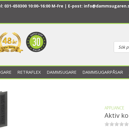
l: 031-650300 10:00-16:00 M-Fre | E-post:
info@dammsugaren.
GARE
RETRAFLEX
DAMMSUGARE
DAMMSUGARPÅSAR
APPLIANCE
Aktiv kol