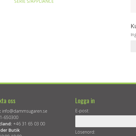
SERIE S/APPLIANCE
K
In
kta oss
Logga in
E-post:
:
info@dammsugaren.se
1-650300
tland:
+46 31 65 03 00
der Butik
Lösenord: