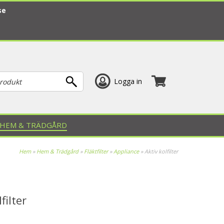
se
Logga in
HEM & TRÄDGÅRD
Hem
»
Hem & Trädgård
»
Fläktfilter
»
Appliance
»
Aktiv kolfilter
filter