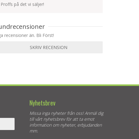
Proffs på det vi säljer!
undrecensioner
ga recensioner än. Bli Först!
SKRIV RECENSION
Nyhetsbrev
Missa inga nyheter från oss! Anmäl dig
till vårt nyhetsbrev för att ta emot
information om nyheter, erbjudanden
mm.