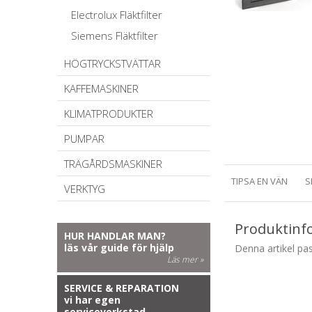
Electrolux Fläktfilter
Siemens Fläktfilter
HÖGTRYCKSTVÄTTAR
KAFFEMASKINER
KLIMATPRODUKTER
PUMPAR
TRÄGÅRDSMASKINER
TIPSA EN VÄN
S
VERKTYG
Produktinf
HUR HANDLAR MAN?
läs vår guide för hjälp
Denna artikel pass
Läs mer »
SERVICE & REPARATION
vi har egen
serviceverkstad