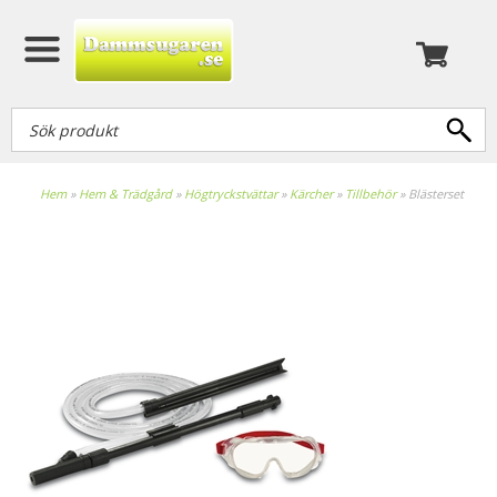
Hem
»
Hem & Trädgård
»
Högtryckstvättar
»
Kärcher
»
Tillbehör
»
Blästerset