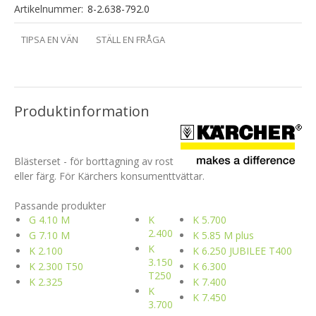
Artikelnummer:
8-2.638-792.0
TIPSA EN VÄN
STÄLL EN FRÅGA
Produktinformation
Blästerset - för borttagning av rost
eller färg. För Kärchers konsumenttvättar.
Passande produkter
G 4.10 M
K
K 5.700
2.400
G 7.10 M
K 5.85 M plus
K
K 2.100
K 6.250 JUBILEE T400
3.150
K 2.300 T50
K 6.300
T250
K 2.325
K 7.400
K
K 7.450
3.700