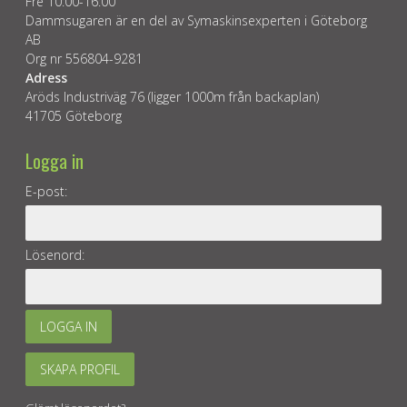
Fre 10:00-16:00
Dammsugaren är en del av Symaskinsexperten i Göteborg
AB
Org nr 556804-9281
Adress
Aröds Industriväg 76 (ligger 1000m från backaplan)
41705 Göteborg
Logga in
E-post:
Lösenord:
LOGGA IN
SKAPA PROFIL