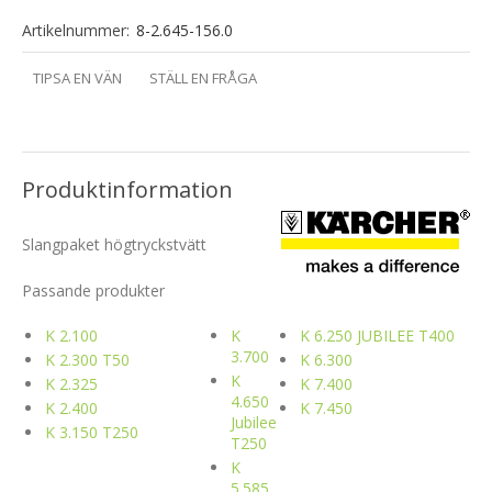
Artikelnummer:
8-2.645-156.0
TIPSA EN VÄN
STÄLL EN FRÅGA
Produktinformation
Slangpaket högtryckstvätt
Passande produkter
K 2.100
K
K 6.250 JUBILEE T400
3.700
K 2.300 T50
K 6.300
K
K 2.325
K 7.400
4.650
K 2.400
K 7.450
Jubilee
K 3.150 T250
T250
K
5.585