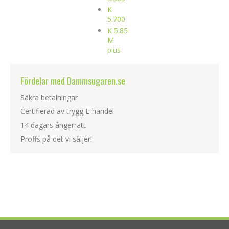
K
5.700
K 5.85
M
plus
Fördelar med Dammsugaren.se
Säkra betalningar
Certifierad av trygg E-handel
14 dagars ångerrätt
Proffs på det vi säljer!