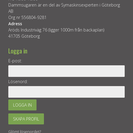
Dammsugaren är en del av Symaskinsexperten i Göteborg
AB
Org nr 556804-9281
Adress
Aröds Industriväg 76 (ligger 1000m från backaplan)
41705 Göteborg
Logga in
E-post:
Lösenord:
LOGGA IN
SKAPA PROFIL
Glömt lösenordet?