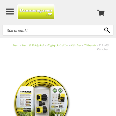
Hem
»
Hem & Trädgård
»
Högtryckstvättar
»
Kärcher
»
Tillbehör
»
K 7.400
Kärscher