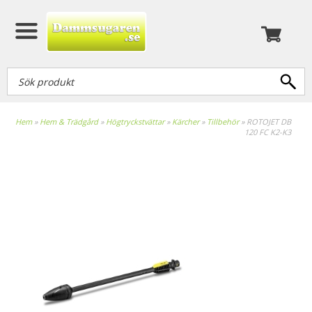
Hem
»
Hem & Trädgård
»
Högtryckstvättar
»
Kärcher
»
Tillbehör
»
ROTOJET DB
120 FC K2-K3