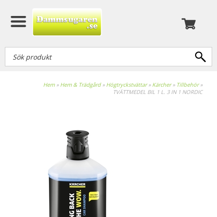
Hem
»
Hem & Trädgård
»
Högtryckstvättar
»
Kärcher
»
Tillbehör
»
TVÄTTMEDEL BIL 1 L. 3 IN 1 NORDIC