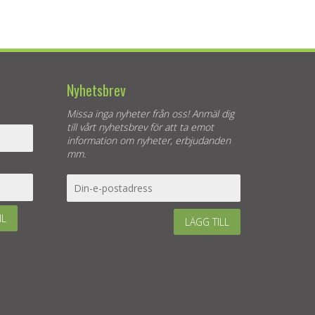
Nyhetsbrev
Missa inga nyheter från oss! Anmäl dig
till vårt nyhetsbrev för att ta emot
information om nyheter, erbjudanden
mm.
IL
LÄGG TILL