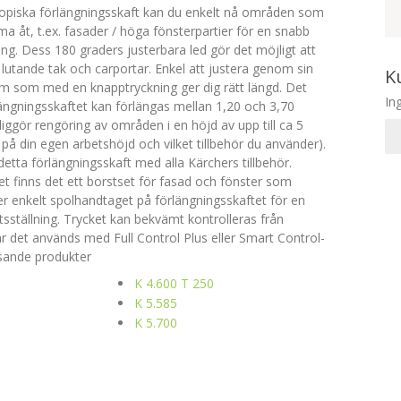
opiska förlängningsskaft kan du enkelt nå områden som
a åt, t.ex. fasader / höga fönsterpartier för en snabb
ng. Dess 180 graders justerbara led gör det möjligt att
lutande tak och carportar. Enkel att justera genom sin
K
 som med en knapptryckning ger dig rätt längd. Det
In
längningsskaftet kan förlängas mellan 1,20 och 3,70
liggör rengöring av områden i en höjd av upp till ca 5
å din egen arbetshöjd och vilket tillbehör du använder).
tta förlängningsskaft med alla Kärchers tillbehör.
et finns det ett borstset för fasad och fönster som
ter enkelt spolhandtaget på förlängningsskaftet för en
sställning. Trycket kan bekvämt kontrolleras från
r det används med Full Control Plus eller Smart Control-
sande produkter
K 4.600 T 250
K 5.585
K 5.700