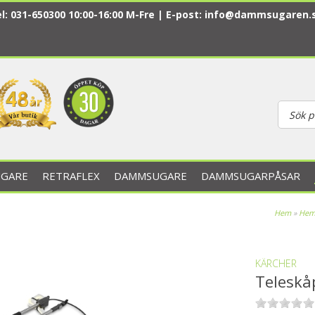
l: 031-650300 10:00-16:00 M-Fre | E-post:
info@dammsugaren.
GARE
RETRAFLEX
DAMMSUGARE
DAMMSUGARPÅSAR
Hem
»
Hem
KÄRCHER
Teleskå