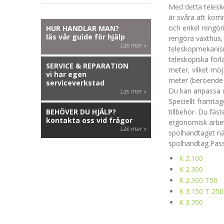
Med detta telesk
är svåra att komm
och enkel rengöri
HUR HANDLAR MAN?
läs vår guide för hjälp
rengöra växthus, 
Läs mer »
teleskopmekanism
teleskopiska för
SERVICE & REPARATION
meter, vilket möj
vi har egen
meter (beroende p
serviceverkstad
Du kan anpassa de
Läs mer »
Speciellt framtag
BEHÖVER DU HJÄLP?
tillbehör. Du fäs
kontakta oss vid frågor
ergonomisk arbet
Läs mer »
spolhandtaget nä
spolhandtag.Pas
K 2.100
K 2.300
K 2.300 T50
K 3.150 T 250
K 3.700