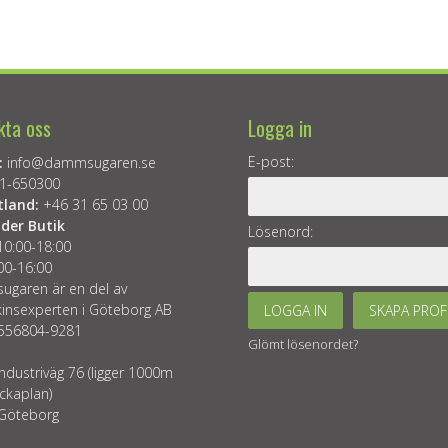
kta oss
Logga in
E-post:
:
info@dammsugaren.se
1-650300
tland:
+46 31 65 03 00
der Butik
Lösenord:
10:00-18:00
00-16:00
garen är en del av
insexperten i Göteborg AB
LOGGA IN
SKAPA PROF
 556804-9281
Glömt lösenordet?
ndustriväg 76 (ligger 1000m
ckaplan)
Göteborg