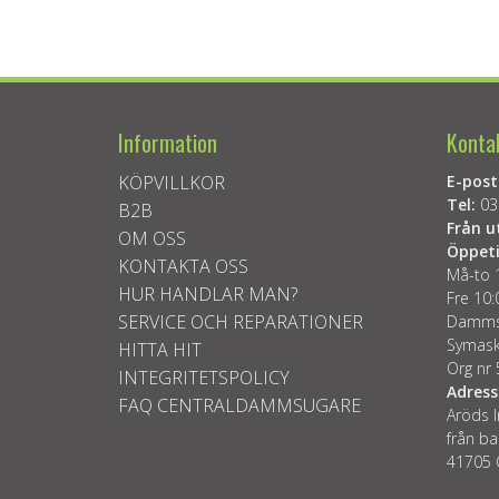
Information
Konta
KÖPVILLKOR
E-post
Tel:
03
B2B
Från u
OM OSS
Öppeti
KONTAKTA OSS
Må-to 
HUR HANDLAR MAN?
Fre 10:
SERVICE OCH REPARATIONER
Dammsu
Symask
HITTA HIT
Org nr
INTEGRITETSPOLICY
Adress
FAQ CENTRALDAMMSUGARE
Aröds I
från ba
41705 