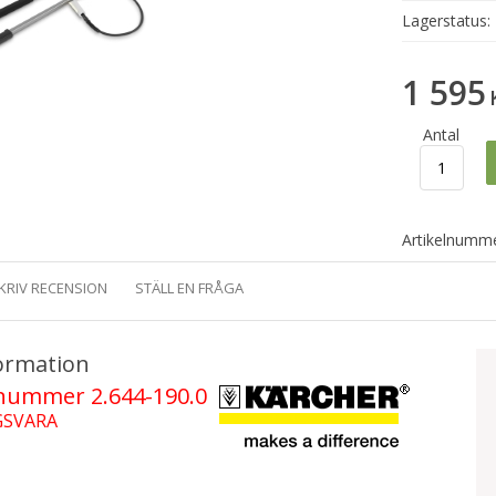
Lagerstatus:
1 595
Antal
Artikelnumme
KRIV RECENSION
STÄLL EN FRÅGA
ormation
lnummer 2.644-190.0
GSVARA