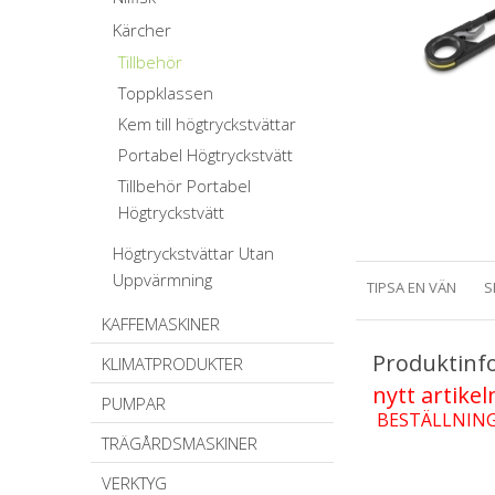
Kärcher
Tillbehör
Toppklassen
Kem till högtryckstvättar
Portabel Högtryckstvätt
Tillbehör Portabel
Högtryckstvätt
Högtryckstvättar Utan
Uppvärmning
TIPSA EN VÄN
S
KAFFEMASKINER
Produktinf
KLIMATPRODUKTER
nytt artike
PUMPAR
BESTÄLLNIN
TRÄGÅRDSMASKINER
VERKTYG