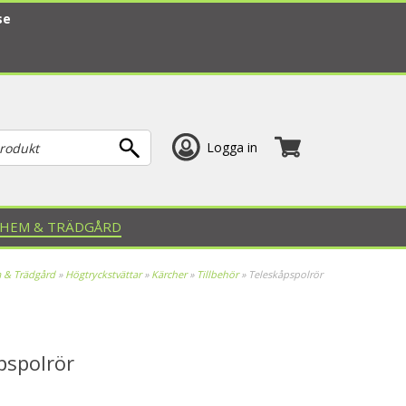
se
Logga in
HEM & TRÄDGÅRD
 & Trädgård
»
Högtryckstvättar
»
Kärcher
»
Tillbehör
»
Teleskåpspolrör
pspolrör