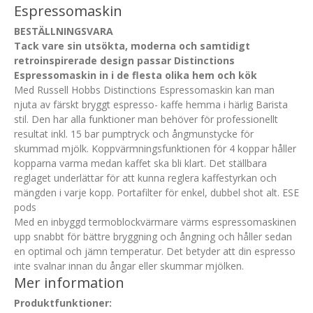
Espressomaskin
BESTÄLLNINGSVARA
Tack vare sin utsökta, moderna och samtidigt
retroinspirerade design passar Distinctions
Espressomaskin in i de flesta olika hem och kök
Med Russell Hobbs Distinctions Espressomaskin kan man
njuta av färskt bryggt espresso- kaffe hemma i härlig Barista
stil. Den har alla funktioner man behöver för professionellt
resultat inkl. 15 bar pumptryck och ångmunstycke för
skummad mjölk. Koppvärmningsfunktionen för 4 koppar håller
kopparna varma medan kaffet ska bli klart. Det ställbara
reglaget underlättar för att kunna reglera kaffestyrkan och
mängden i varje kopp. Portafilter för enkel, dubbel shot alt. ESE
pods
Med en inbyggd termoblockvärmare värms espressomaskinen
upp snabbt för bättre bryggning och ångning och håller sedan
en optimal och jämn temperatur. Det betyder att din espresso
inte svalnar innan du ångar eller skummar mjölken.
Mer information
Produktfunktioner: