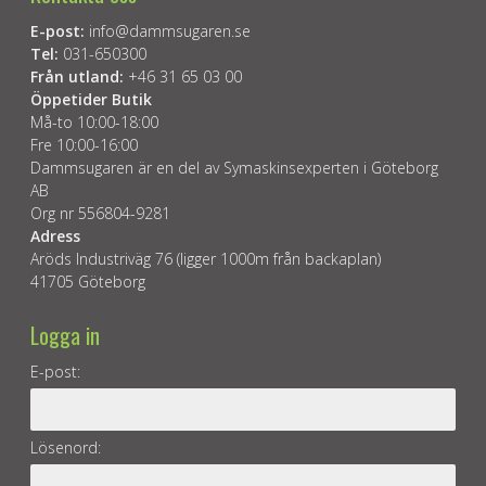
E-post:
info@dammsugaren.se
Tel:
031-650300
Från utland:
+46 31 65 03 00
Öppetider Butik
Må-to 10:00-18:00
Fre 10:00-16:00
Dammsugaren är en del av Symaskinsexperten i Göteborg
AB
Org nr 556804-9281
Adress
Aröds Industriväg 76 (ligger 1000m från backaplan)
41705 Göteborg
Logga in
E-post:
Lösenord: