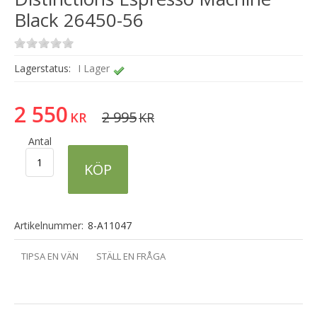
Black 26450-56
Lagerstatus:
I Lager
2 550
2 995
KR
KR
Antal
KÖP
Artikelnummer:
8-A11047
TIPSA EN VÄN
STÄLL EN FRÅGA