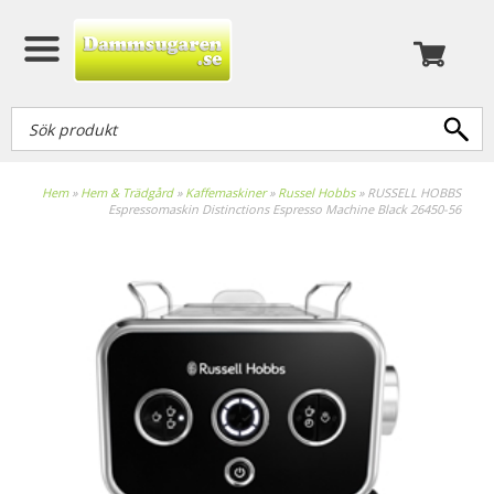
Hem
»
Hem & Trädgård
»
Kaffemaskiner
»
Russel Hobbs
»
RUSSELL HOBBS
Espressomaskin Distinctions Espresso Machine Black 26450-56