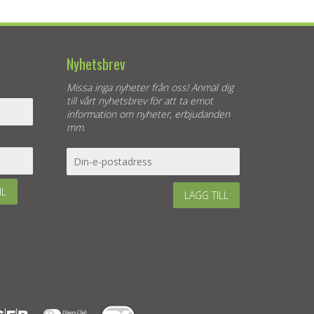
Nyhetsbrev
Missa inga nyheter från oss! Anmäl dig
till vårt nyhetsbrev för att ta emot
information om nyheter, erbjudanden
mm.
IL
LÄGG TILL