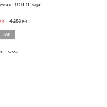
everans:
330 till 514 dagar
4 250
KR
KR
KÖP
r:
8-AC5529