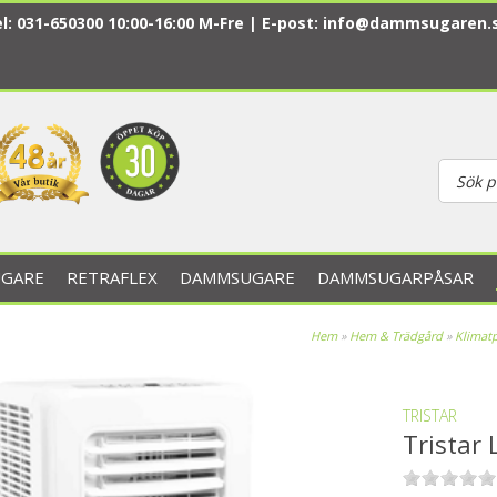
l: 031-650300 10:00-16:00 M-Fre | E-post:
info@dammsugaren.
GARE
RETRAFLEX
DAMMSUGARE
DAMMSUGARPÅSAR
Hem
»
Hem & Trädgård
»
Klimat
TRISTAR
Tristar