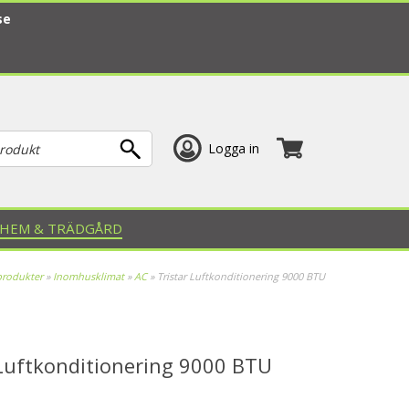
se
Logga in
HEM & TRÄDGÅRD
produkter
»
Inomhusklimat
»
AC
»
Tristar Luftkonditionering 9000 BTU
 Luftkonditionering 9000 BTU