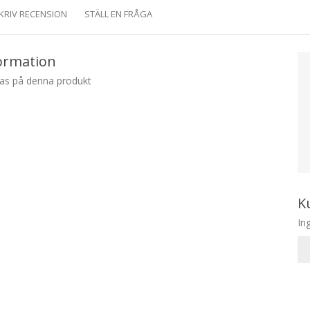
KRIV RECENSION
STÄLL EN FRÅGA
ormation
nas på denna produkt
K
In