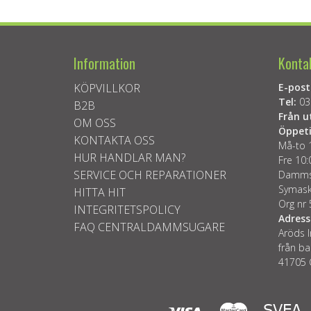
Information
Konta
KÖPVILLKOR
E-post
Tel:
03
B2B
Från u
OM OSS
Öppeti
KONTAKTA OSS
Må-to 
HUR HANDLAR MAN?
Fre 10:
SERVICE OCH REPARATIONER
Dammsu
Symask
HITTA HIT
Org nr
INTEGRITETSPOLICY
Adress
FAQ CENTRALDAMMSUGARE
Aröds I
från ba
41705 