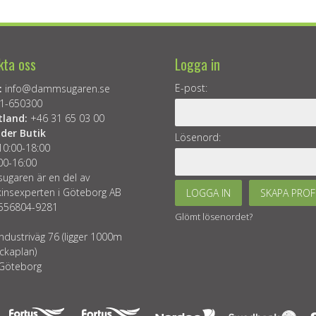
kta oss
Logga in
E-post:
:
info@dammsugaren.se
1-650300
tland:
+46 31 65 03 00
der Butik
Lösenord:
10:00-18:00
00-16:00
garen är en del av
insexperten i Göteborg AB
LOGGA IN
SKAPA PROF
 556804-9281
Glömt lösenordet?
ndustriväg 76 (ligger 1000m
ckaplan)
Göteborg