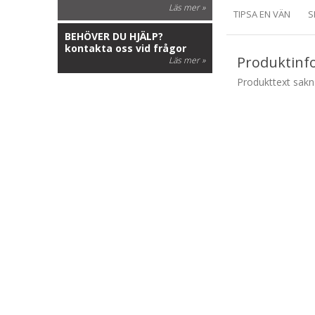
Läs mer »
TIPSA EN VÄN
S
BEHÖVER DU HJÄLP?
kontakta oss vid frågor
Produktinf
Läs mer »
Produkttext sak