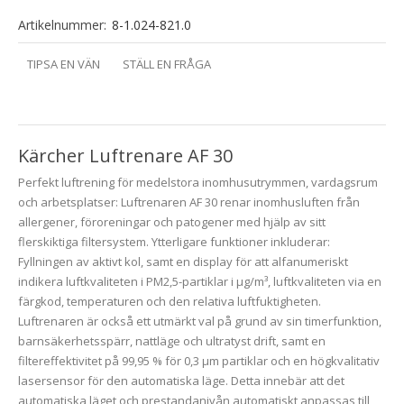
Artikelnummer:
8-1.024-821.0
TIPSA EN VÄN
STÄLL EN FRÅGA
Kärcher Luftrenare AF 30
Perfekt luftrening för medelstora inomhusutrymmen, vardagsrum
och arbetsplatser: Luftrenaren AF 30 renar inomhusluften från
allergener, föroreningar och patogener med hjälp av sitt
flerskiktiga filtersystem. Ytterligare funktioner inkluderar:
Fyllningen av aktivt kol, samt en display för att alfanumeriskt
indikera luftkvaliteten i PM2,5-partiklar i µg/m³, luftkvaliteten via en
färgkod, temperaturen och den relativa luftfuktigheten.
Luftrenaren är också ett utmärkt val på grund av sin timerfunktion,
barnsäkerhetsspärr, nattläge och ultratyst drift, samt en
filtereffektivitet på 99,95 % för 0,3 µm partiklar och en högkvalitativ
lasersensor för den automatiska läge. Detta innebär att det
automatiska läget och prestandanivån automatiskt anpassas till