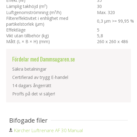
Effekt (W)
35
Lämplig takhöjd (m²)
30
Luftgenomströmning (m³/h)
Max. 320
Filtereffektivitet i enhlighet med
0,3 µm >= 99,95 %
partikelstorlek (µm)
Effektläge
5
Vikt utan tillbehör (kg)
5,8
Mått (L × B × H) (mm)
260 x 260 x 486
Fördelar med Dammsugaren.se
Säkra betalningar
Certifierad av trygg E-handel
14 dagars ångerrätt
Proffs på det vi säljer!
Bifogade filer
Kärcher Luftrenare AF 30 Manual