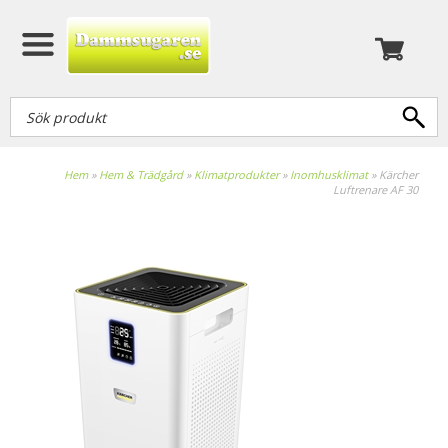
Hem
»
Hem & Trädgård
»
Klimatprodukter
»
Inomhusklimat
»
Kärcher
Luftrenare AF 30