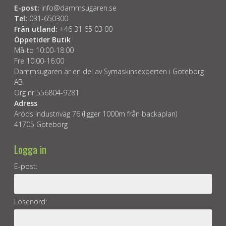
E-post:
info@dammsugaren.se
Tel:
031-650300
Från utland:
+46 31 65 03 00
Öppetider Butik
Må-to 10:00-18:00
Fre 10:00-16:00
Dammsugaren är en del av Symaskinsexperten i Göteborg
AB
Org nr 556804-9281
Adress
Aröds Industriväg 76 (ligger 1000m från backaplan)
41705 Göteborg
Logga in
E-post:
Lösenord: