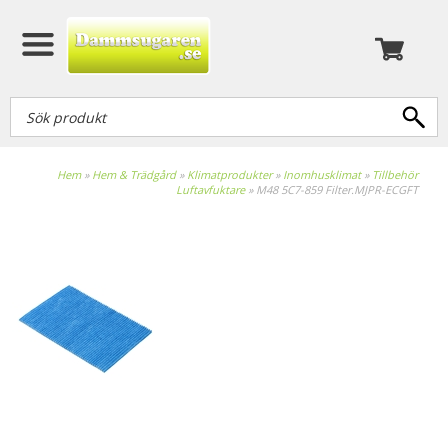
Hem
»
Hem & Trädgård
»
Klimatprodukter
»
Inomhusklimat
»
Tillbehör
Luftavfuktare
»
M48 5C7-859 Filter.MJPR-ECGFT