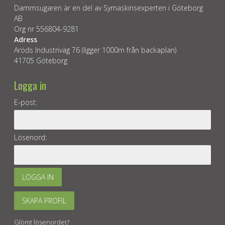
Dammsugaren är en del av Symaskinsexperten i Göteborg
AB
Org nr 556804-9281
Adress
Aröds Industriväg 76 (ligger 1000m från backaplan)
41705 Göteborg
Logga in
E-post:
Lösenord:
LOGGA IN
SKAPA PROFIL
Glömt lösenordet?