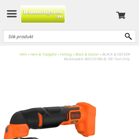
Hem
»
Hem & Trädgård
»
Verktyg
»
Black & Decker
»
BLACK & DECKER
Multimaskin BDCOS18N-XJ 18V Tool Only