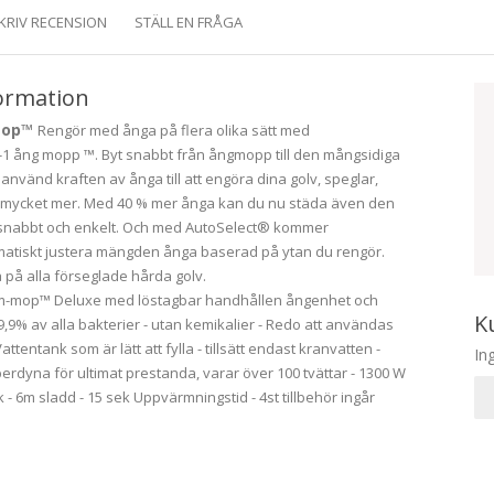
KRIV RECENSION
STÄLL EN FRÅGA
ormation
mop™
Rengör med ånga på flera olika sätt med
1 ång mopp ™. Byt snabbt från ångmopp till den mångsidiga
vänd kraften av ånga till att engöra dina golv, speglar,
h mycket mer. Med 40 % mer ånga kan du nu städa även den
 snabbt och enkelt. Och med AutoSelect® kommer
tiskt justera mängden ånga baserad på ytan du rengör.
 på alla förseglade hårda golv.
eam-mop™ Deluxe med löstagbar handhållen ångenhet och
K
99,9% av alla bakterier - utan kemikalier - Redo att användas
ttentank som är lätt att fylla - tillsätt endast kranvatten -
In
erdyna för ultimat prestanda, varar över 100 tvättar - 1300 W
k - 6m sladd - 15 sek Uppvärmningstid - 4st tillbehör ingår