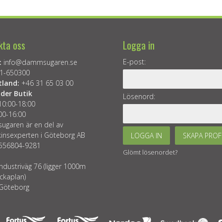
kta oss
Logga in
E-post:
:
info@dammsugaren.se
1-650300
tland:
+46 31 65 03 00
der Butik
Lösenord:
10:00-18:00
00-16:00
garen är en del av
insexperten i Göteborg AB
LOGGA IN
SKAPA PROF
 556804-9281
Glömt lösenordet?
ndustriväg 76 (ligger 1000m
ckaplan)
Göteborg