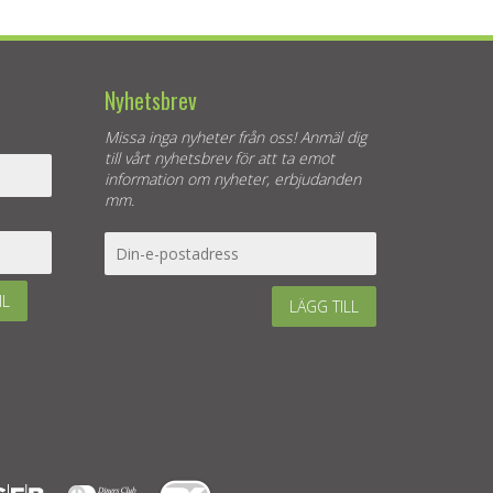
Nyhetsbrev
Missa inga nyheter från oss! Anmäl dig
till vårt nyhetsbrev för att ta emot
information om nyheter, erbjudanden
mm.
IL
LÄGG TILL