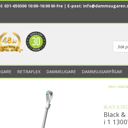
l: 031-650300 10:00-16:00 M-Fre | E-post:
info@dammsugaren.
GARE
RETRAFLEX
DAMMSUGARE
DAMMSUGARPÅSAR
Hem
»
Städ &
BLACK & DE
Black &
i 1 130