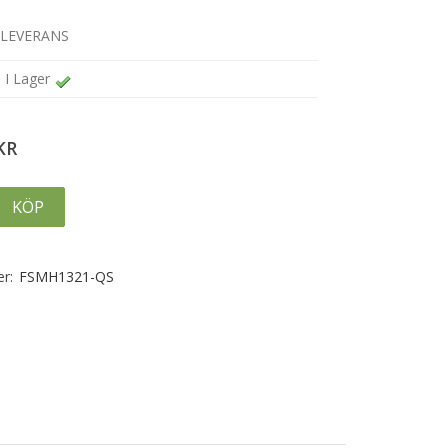
 LEVERANS
I Lager
KR
KÖP
r:
FSMH1321-QS