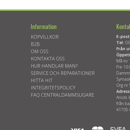
Information
Konta
KÖPVILLKOR
E-post
Tel:
03
B2B
Från u
OM OSS
Öppeti
KONTAKTA OSS
Må-to 
HUR HANDLAR MAN?
Fre 10:
SERVICE OCH REPARATIONER
Dammsu
Symask
HITTA HIT
Org nr
INTEGRITETSPOLICY
Adress
FAQ CENTRALDAMMSUGARE
Aröds I
från ba
41705 