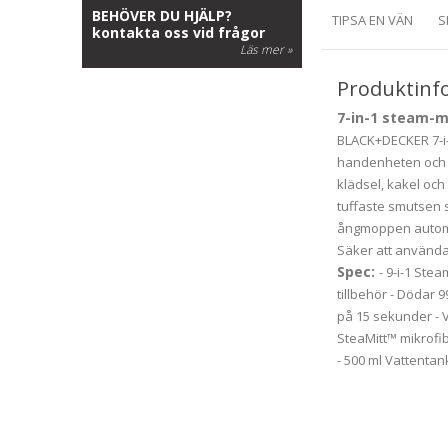
BEHÖVER DU HJÄLP?
TIPSA EN VÄN
S
kontakta oss vid frågor
Läs mer »
Produktinf
7-in-1 steam-
BLACK+DECKER 7-i-
handenheten och an
klädsel, kakel oc
tuffaste smutsen
ångmoppen automa
Säker att använda
Spec:
- 9-i-1 St
tillbehör - Dödar 
på 15 sekunder - Va
SteaMitt™ mikrofib
- 500 ml Vattentan