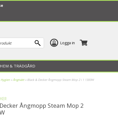
se
Logga in
HEM & TRÄDGÅRD
 Hygien
»
Ångtvätt
»
Black & Decker Ångmopp Steam Mop 2 i 1 1300W
CKER
 Decker Ångmopp Steam Mop 2
0W