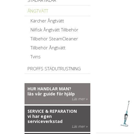
STÄDARTIKLAR
ÅNGTVÄTT
Kärcher Ångtvätt
Nilfisk Ångtvätt Tillbehör
Tillbehör SteamCleaner
Tillbehör Ångtvätt
Tvins
PROFFS STÄDUTRUSTNING
HUR HANDLAR MAN?
läs vår guide för hjälp
Läs mer »
SERVICE & REPARATION
vi har egen
serviceverkstad
Läs mer »