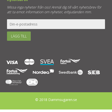
Missa inga nyheter från oss! Anmäl dig till vårt nyhetsbrev för
att ta emot information om nyheter, erbjudanden mm.
LÄGG TILL
© 2018 Dammsugaren.se