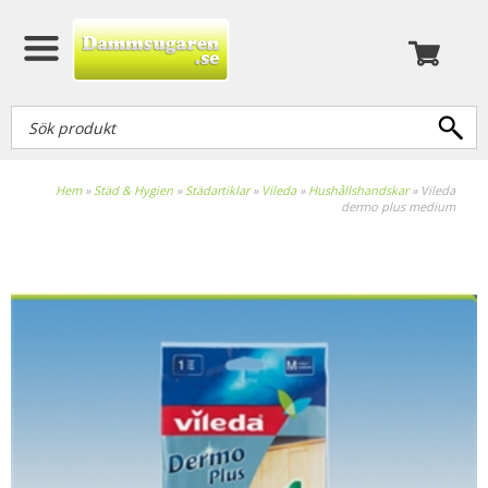
Hem
»
Städ & Hygien
»
Städartiklar
»
Vileda
»
Hushållshandskar
»
Vileda
dermo plus medium