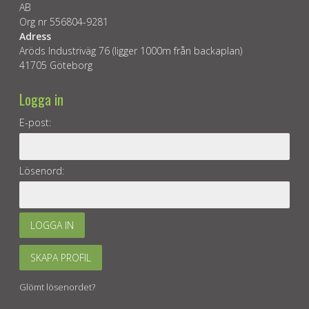
AB
Org nr 556804-9281
Adress
Aröds Industriväg 76 (ligger 1000m från backaplan)
41705 Göteborg
Logga in
E-post:
Lösenord:
LOGGA IN
SKAPA PROFIL
Glömt lösenordet?