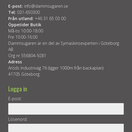
E-post:
info@dammsugaren.se
Tel:
031-650300
Från utland:
+46 31 65 03 00
Öppetider Butik
Må-to 10:00-18:00
Fre 10:00-16:00
Dammsugaren är en del av Symaskinsexperten i Göteborg
AB
Org nr 556804-9281
Adress
Aröds Industriväg 76 (ligger 1000m från backaplan)
41705 Göteborg
Logga in
E-post:
Lösenord: