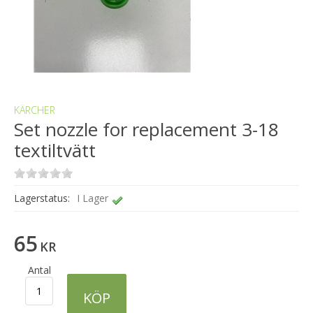
KÄRCHER
Set nozzle for replacement 3-18
textiltvätt
Lagerstatus:
I Lager
65
KR
Antal
KÖP