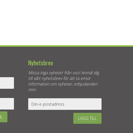
Nyhetsbrev
Missa inga nyheter från oss! Anmäl dig
till vårt nyhetsbrev för att ta emot
information om nyheter, erbjudanden
mm.
IL
LÄGG TILL