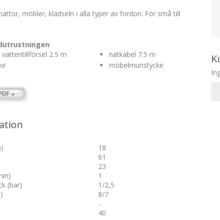
attor, möbler, klädseln i alla typer av fordon. För små till
rdutrustningen
vattentillförsel 2.5 m
nätkabel 7.5 m
K
ke
möbelmunstycke
In
ation
m)
18
61
23
min)
1
k (bar)
1
/
2,5
)
8
/
7
-
40