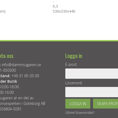
-
9,3
(mm)
530
x
330
x
440
kta oss
Logga in
E-post:
:
info@dammsugaren.se
1-650300
tland:
+46 31 65 03 00
der Butik
Lösenord:
10:00-18:00
00-16:00
garen är en del av
insexperten i Göteborg AB
LOGGA IN
SKAPA PROF
 556804-9281
Glömt lösenordet?