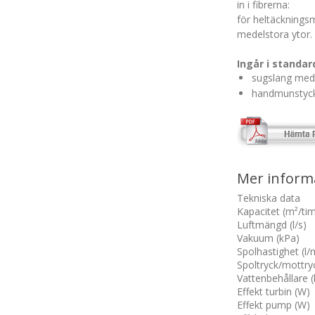
in i fibrerna:
för heltäckningsm
medelstora ytor.
Ingår i standa
sugslang med 
handmunstyc
Mer inform
Tekniska data
Kapacitet (m²/ti
Luftmängd (l/s)
Vakuum (kPa)
Spolhastighet (l/
Spoltryck/mottryc
Vattenbehållare (l
Effekt turbin (W)
Effekt pump (W)