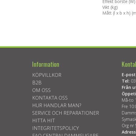
Effekt borste (W)
Vikt (kg)
Mått (l x b x h) 
Information
Konta
KÖPVILLKOR
E-post
Tel:
03
B2B
Från u
OM OSS
Öppeti
KONTAKTA OSS
Må-to 
HUR HANDLAR MAN?
Fre 10:
SERVICE OCH REPARATIONER
Dammsu
Symask
HITTA HIT
Org nr
INTEGRITETSPOLICY
Adress
FAQ CENTRALDAMMSUGARE