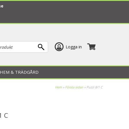
se
Logga in
HEM & TRÄDGÅRD
Hem
»
Första sidan
»
Puzzi 8/1 C
1 C