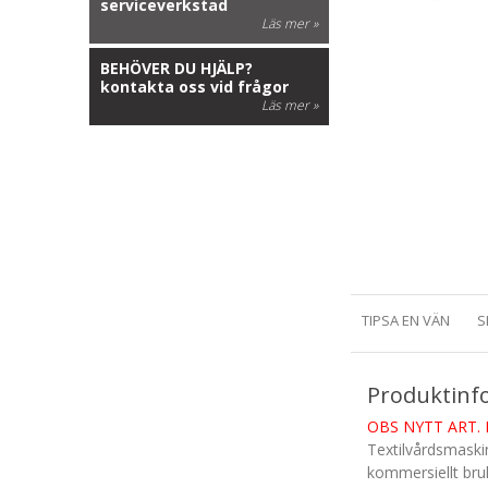
serviceverkstad
Läs mer »
BEHÖVER DU HJÄLP?
kontakta oss vid frågor
Läs mer »
TIPSA EN VÄN
S
Produktinf
OBS NYTT ART. N
Textilvårdsmaski
kommersiellt bru