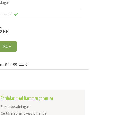
sdagar
I Lager
5
KR
KÖP
r:
8-1.100-225.0
Fördelar med Dammsugaren.se
Säkra betalningar
Certifierad av trygg E-handel