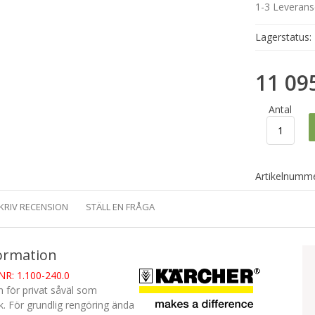
1-3 Leveran
Lagerstatus:
11 09
Antal
Artikelnumme
KRIV RECENSION
STÄLL EN FRÅGA
ormation
R: 1.100-240.0
n för privat såväl som
k. För grundlig rengöring ända